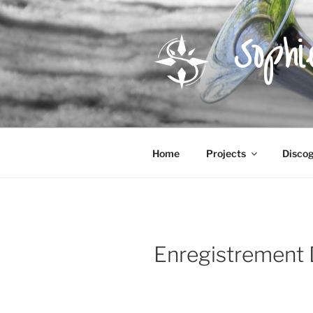
Skip
to
Soph
content
Home
Projects
Disco
Enregistrement 