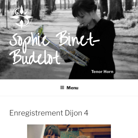
Skip
to
content
Sophie Binet-
Budelot
Tenor Horn
Menu
Enregistrement Dijon 4