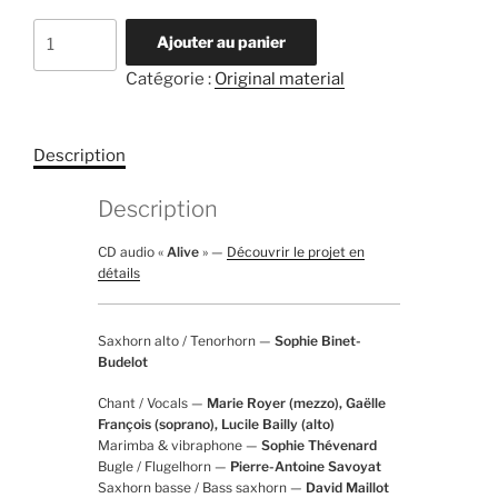
quantité
Ajouter au panier
de
Catégorie :
Original material
Alive
Description
Description
CD audio «
Alive
» —
Découvrir le projet en
détails
Saxhorn alto / Tenorhorn —
Sophie Binet-
Budelot
Chant / Vocals —
Marie Royer (mezzo), Gaëlle
François (soprano), Lucile Bailly (alto)
Marimba & vibraphone —
Sophie Thévenard
Bugle / Flugelhorn —
Pierre-Antoine Savoyat
Saxhorn basse / Bass saxhorn —
David Maillot