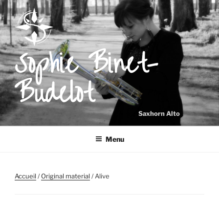
Aller
au
contenu
principal
Sophie Binet-
Budelot
Saxhorn Alto
Menu
Accueil
/
Original material
/ Alive