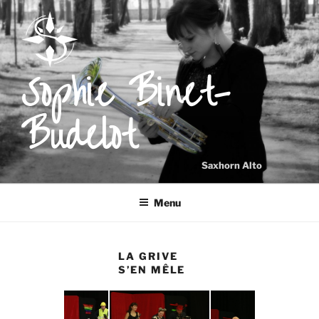
Aller
au
contenu
principal
Sophie Binet-
Budelot
Saxhorn Alto
Menu
LA GRIVE
S’EN MÊLE