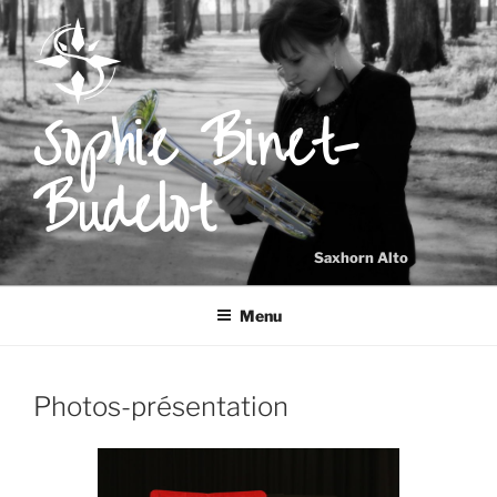
Aller
au
contenu
principal
Sophie Binet-
Budelot
Saxhorn Alto
Menu
Photos-présentation