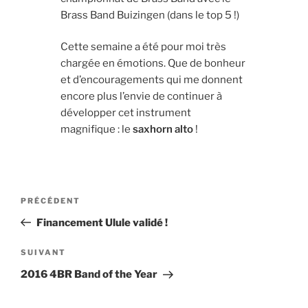
Brass Band Buizingen (dans le top 5 !)
Cette semaine a été pour moi très
chargée en émotions. Que de bonheur
et d’encouragements qui me donnent
encore plus l’envie de continuer à
développer cet instrument
magnifique : le
saxhorn alto
!
Navigation
Article
PRÉCÉDENT
de
précédent
Financement Ulule validé !
l’article
Article
SUIVANT
suivant
2016 4BR Band of the Year