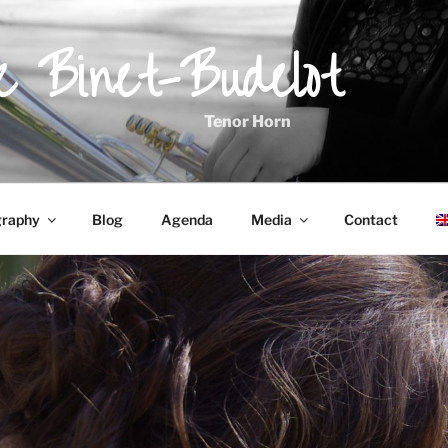
ie Binet-Budelot
Tenor Horn
graphy
Blog
Agenda
Media
Contact