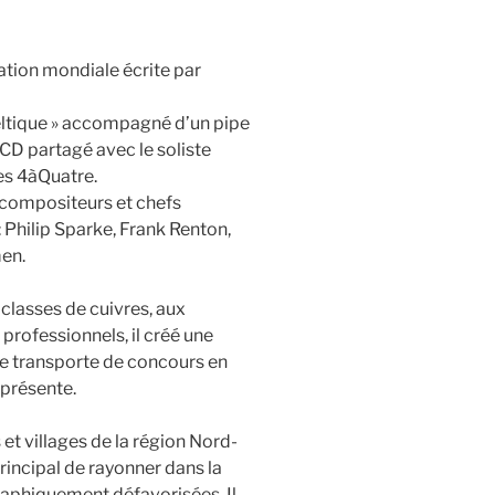
ation mondiale écrite par
celtique » accompagné d’un pipe
CD partagé avec le soliste
es 4àQuatre.
s compositeurs et chefs
 Philip Sparke, Frank Renton,
men.
classes de cuivres, aux
rofessionnels, il créé une
le transporte de concours en
iprésente.
s et villages de la région Nord-
rincipal de rayonner dans la
graphiquement défavorisées. Il