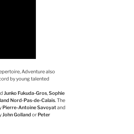
repertoire, Adventure also
cord by young talented
nd
Junko Fukuda-Gros
,
Sophie
Band Nord-Pas-de-Calais
. The
by
Pierre-Antoine Savoyat
and
by
John Golland
or
Peter