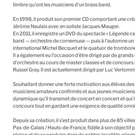
timbre qu’ont les musiciens d’un brass band.
En 1998, il produit son premier CD comportant une cré
Jérôme Naulais avec en soliste Jacques Mauger.
En 2011, il enregistre un DVD du spectacle « Légende 
band — orchestre de cornemuse — puis à l’automne un 
international Michel Becquet et le quatuor de trombon
Il a également eu l’occasion d’être dirigé par de grand
d’orchestre au cours de master classes et de concours :
Russel Gray. Il est actuellement dirigé par Luc Vertom
Souhaitant donner une forte motivation aux élèves des 
musiciens amateurs confirmés et aux jeunes musiciens p
dynamique qu’il transmet de concert en concert et qui 
concours tout en gardant une exigence de qualité omn
Depuis sa création, il s’est produit dans plus de 85 ville
Pas-de-Calais / Hauts-de-France, fidèle à son objectif p
région et de se produire dans de petites localités géo